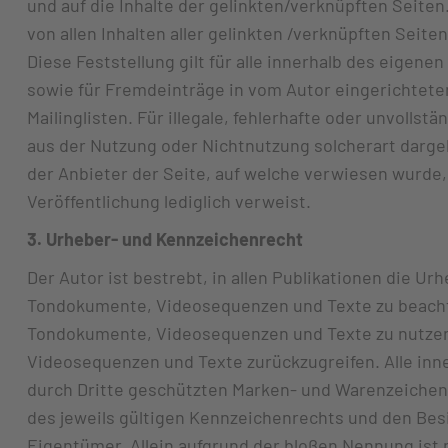
und auf die Inhalte der gelinkten/verknüpften Seiten.
von allen Inhalten aller gelinkten /verknüpften Seit
Diese Feststellung gilt für alle innerhalb des eigen
sowie für Fremdeinträge in vom Autor eingerichtet
Mailinglisten. Für illegale, fehlerhafte oder unvolls
aus der Nutzung oder Nichtnutzung solcherart dargeb
der Anbieter der Seite, auf welche verwiesen wurde, n
Veröffentlichung lediglich verweist.
3. Urheber- und Kennzeichenrecht
Der Autor ist bestrebt, in allen Publikationen die U
Tondokumente, Videosequenzen und Texte zu beachten
Tondokumente, Videosequenzen und Texte zu nutzen 
Videosequenzen und Texte zurückzugreifen. Alle inn
durch Dritte geschützten Marken- und Warenzeiche
des jeweils gültigen Kennzeichenrechts und den Bes
Eigentümer. Allein aufgrund der bloßen Nennung ist 