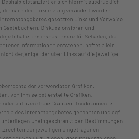
 Deshalb distanziert er sich hiermit ausdrücklich
en, die nach der Linksetzung verändert wurden.
en Internetangebotes gesetzten Links und Verweise
en Gästebüchern, Diskussionsforen und
tändige Inhalte und insbesondere für Schäden, die
otener Informationen entstehen, haftet allein
icht derjenige, der über Links auf die jeweilige
rheberrechte der verwendeten Grafiken,
, von ihm selbst erstellte Grafiken,
oder auf lizenzfreie Grafiken, Tondokumente,
erhalb des Internetangebotes genannten und ggf.
n unterliegen uneingeschränkt den Bestimmungen
itzrechten der jeweiligen eingetragenen
nicht der Schluß zu ziehen, dass Markenzeichen