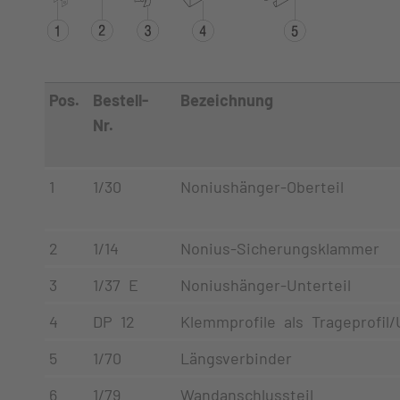
Pos.
Bestell-
Bezeichnung
Nr.
1
1/30
Noniushänger-Oberteil
2
1/14
Nonius-Sicherungsklammer
3
1/37 E
Noniushänger-Unterteil
4
DP 12
Klemmprofile als Trageprofil/
5
1/70
Längsverbinder
6
1/79
Wandanschlussteil