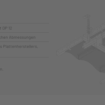
 DP 12
ichen Abmessungen
 Plattenherstellers,
n.