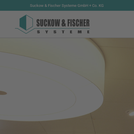
Suckow & Fischer Systeme GmbH + Co. KG