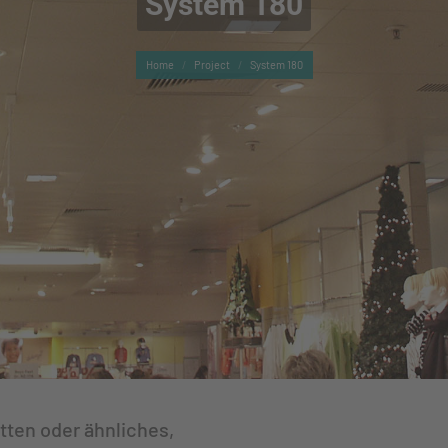
System 180
You are here:
Home
Project
System 180
tten oder ähnliches,