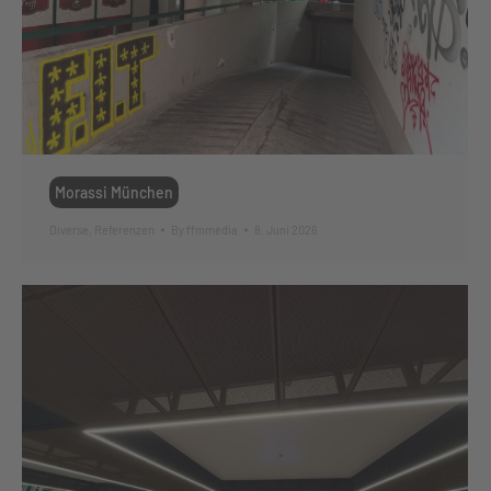
Morassi München
Diverse
,
Referenzen
By
ffmmedia
8. Juni 2026