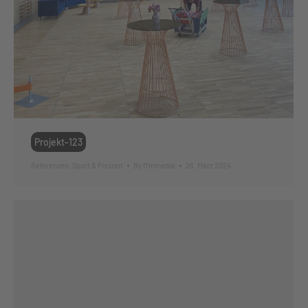
Projekt-123
Referenzen
,
Sport & Freizeit
By
ffmmedia
26. März 2024