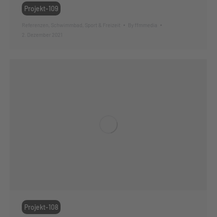
Projekt-109
Referenzen
,
Schwimmbad
,
Sport & Freizeit
By
ffmmedia
2. Dezember 2021
Projekt-108