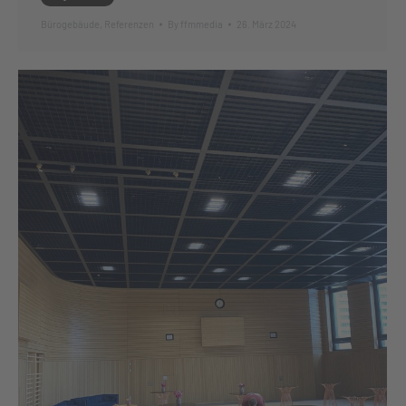
Bürogebäude
,
Referenzen
By
ffmmedia
26. März 2024