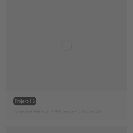
Projekt-116
Bürogebäude
,
Referenzen
By
ffmmedia
15. Februar 2023