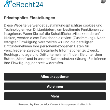
Projekt-106
Bürogebäude
,
Referenzen
By
ffmmedia
28. März 2021