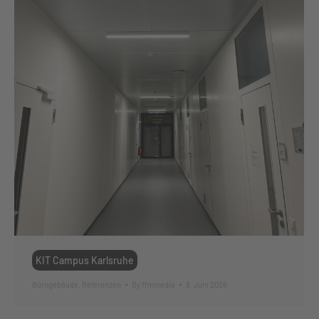
KIT Campus Karlsruhe
Bürogebäude
,
Referenzen
By
ffmmedia
8. Juni 2026