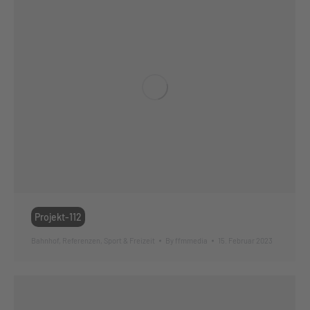
Projekt-112
Bahnhof
,
Referenzen
,
Sport & Freizeit
By
ffmmedia
15. Februar 2023