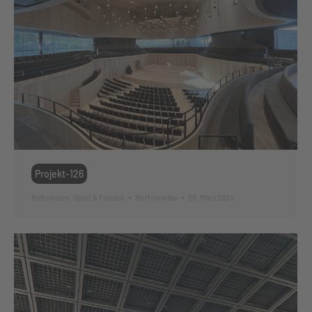
Projekt-126
Referenzen
,
Sport & Freizeit
By
ffmmedia
28. März 2024