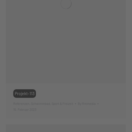
Projekt-113
Referenzen
,
Schwimmbad
,
Sport & Freizeit
By
ffmmedia
15. Februar 2023