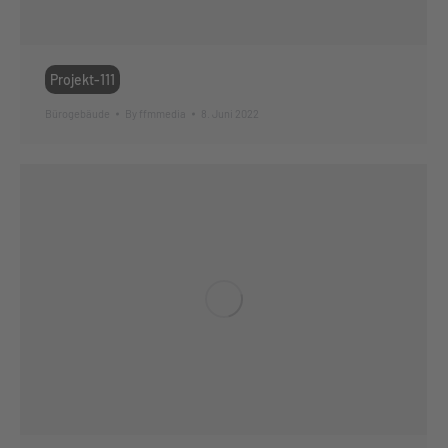
Projekt-111
Bürogebäude
By
ffmmedia
8. Juni 2022