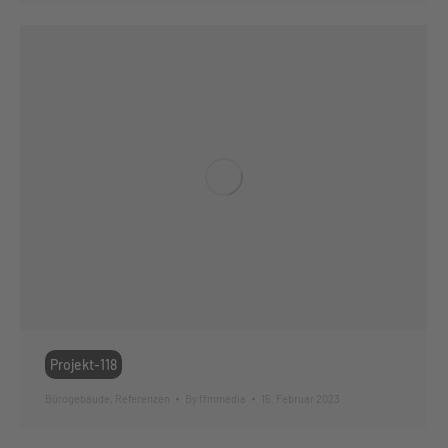
Projekt-118
Bürogebäude
,
Referenzen
By
ffmmedia
15. Februar 2023