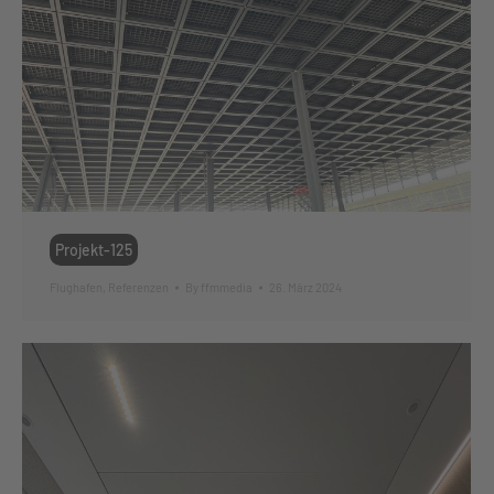
Projekt-125
Flughafen
,
Referenzen
By
ffmmedia
26. März 2024