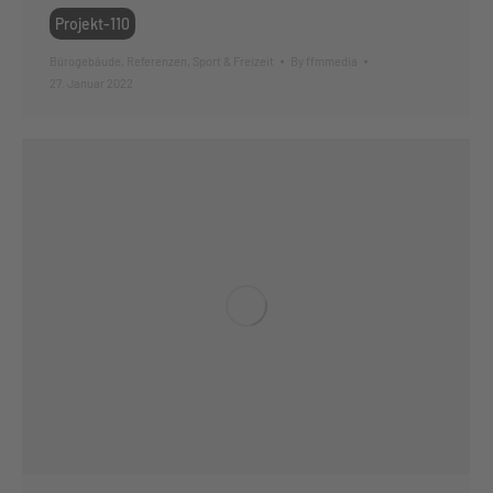
Projekt-110
Bürogebäude
,
Referenzen
,
Sport & Freizeit
By
ffmmedia
27. Januar 2022