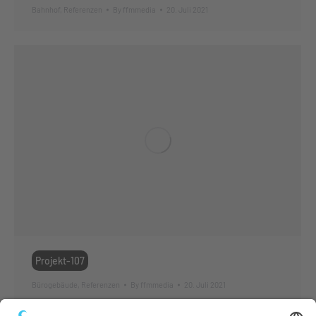
Bahnhof
,
Referenzen
By
ffmmedia
20. Juli 2021
Projekt-107
Bürogebäude
,
Referenzen
By
ffmmedia
20. Juli 2021