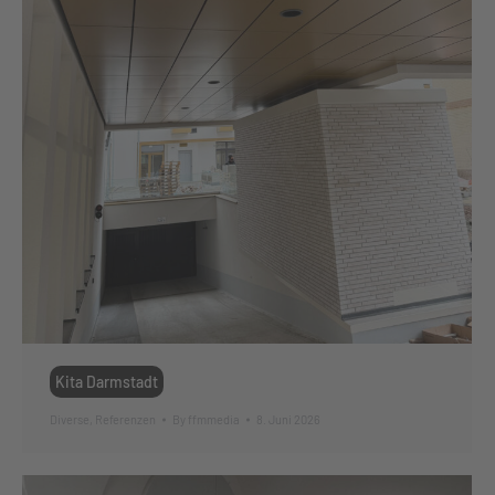
Kita Darmstadt
Diverse
,
Referenzen
By
ffmmedia
8. Juni 2026