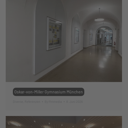
Oskar-von-Miller Gymnasium München
Diverse
,
Referenzen
By
ffmmedia
8. Juni 2026