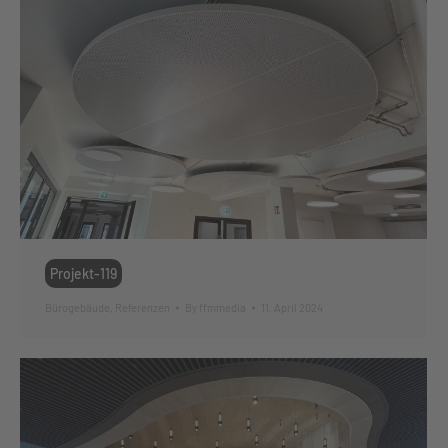
Projekt-119
Bürogebäude
,
Referenzen
By
ffmmedia
11. April 2024