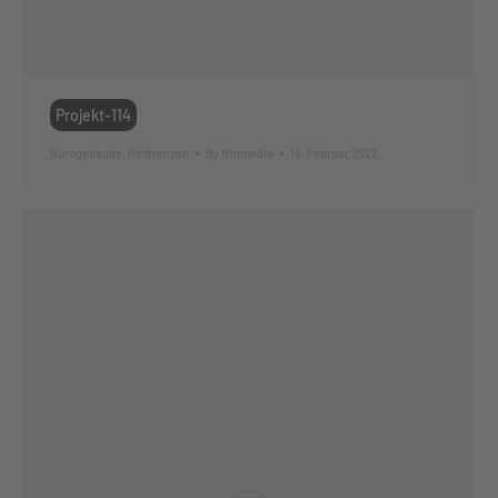
Projekt-114
Bürogebäude
,
Referenzen
By
ffmmedia
15. Februar 2023