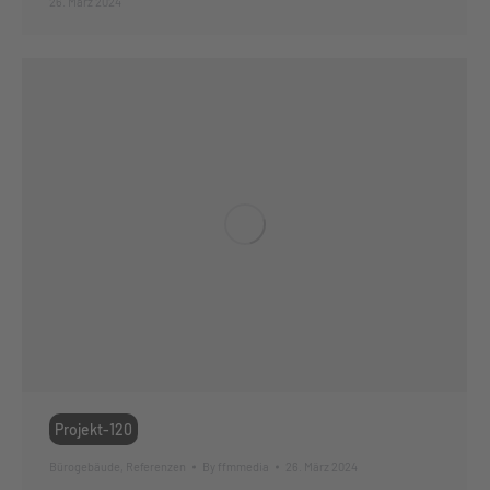
26. März 2024
Projekt-120
Bürogebäude
,
Referenzen
By
ffmmedia
26. März 2024