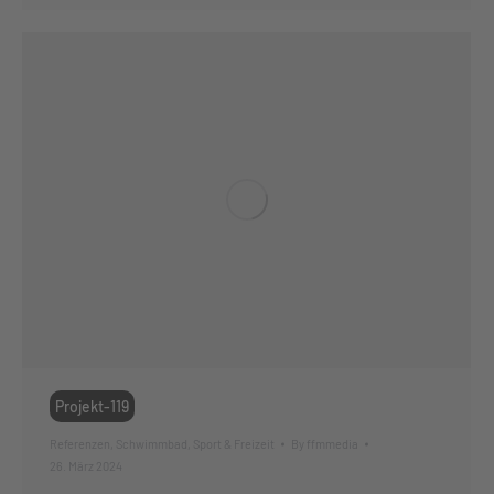
Projekt-119
Referenzen
,
Schwimmbad
,
Sport & Freizeit
By
ffmmedia
26. März 2024