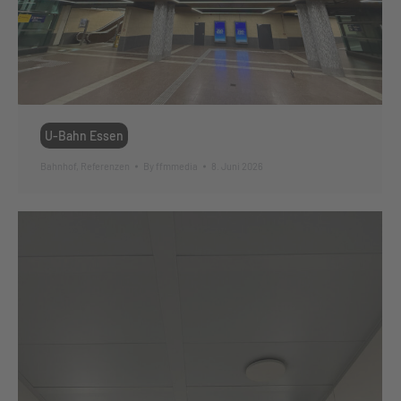
U-Bahn Essen
Bahnhof
,
Referenzen
By
ffmmedia
8. Juni 2026