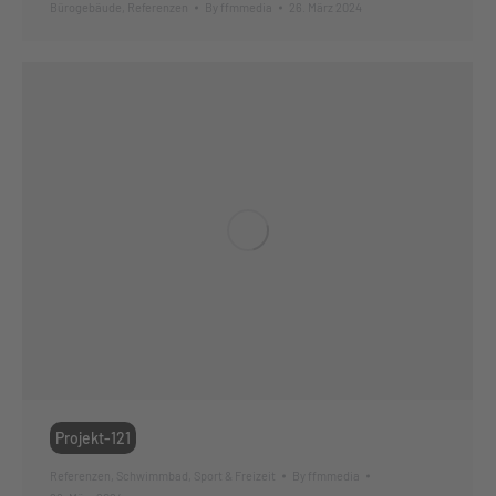
Bürogebäude
,
Referenzen
By
ffmmedia
26. März 2024
Projekt-121
Referenzen
,
Schwimmbad
,
Sport & Freizeit
By
ffmmedia