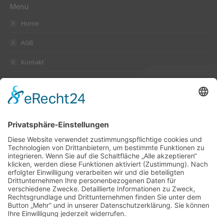
Menü
Home
AGB
Kontakt
Datenschutzerklärung
Impressum
Anschrift
Suckow & Fischer Systeme
GmbH + Co. KG
Waldstraße 2
64584 Biebesheim
Deutschland
Kontakt