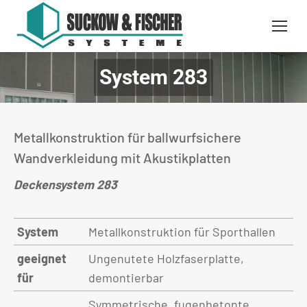
System 283
You are here:
Metallkonstruktion für ballwurfsichere
Wandverkleidung mit Akustikplatten
Deckensystem 283
System
Metallkonstruktion für Sporthallen
geeignet
Ungenutete Holzfaserplatte,
für
demontierbar
Symmetrische, fugenbetonte