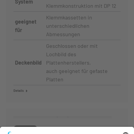
System
Klemmkonstruktion mit DP 12
Klemmkassetten in
geeignet
unterschiedlichen
für
Abmessungen
Geschlossen oder mit
Lochbild des
Deckenbild
Plattenherstellers,
auch geeignet für gefaste
Platten
Details
System 190