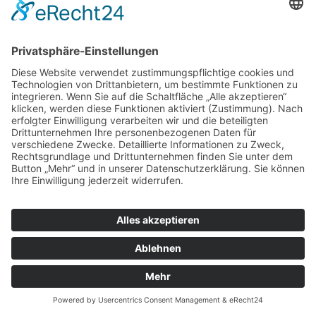
Metallkonstruktion für Unterdecken mit
großflächigen Gipskartonplatten oder
ähnliches
Deckensystem 190
Verdeckte
System
Rasterkonstruktion
Gipskartonplatten oder
geeignet
ähnliches in
für
unterschiedlichen
Dicken
Fugenlos, geschlossen oder
Deckenbild
mit Lochbild des
Plattenherstellers