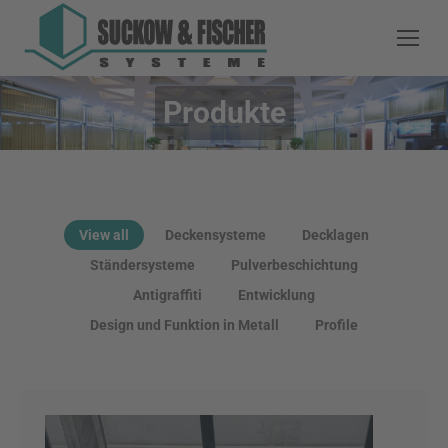
Produkte
You are here:
View all
Deckensysteme
Decklagen
Ständersysteme
Pulverbeschichtung
Antigraffiti
Entwicklung
Design und Funktion in Metall
Profile