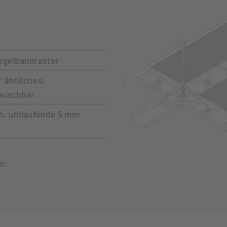
egelbandraster
 ähnliches,
tauschbar
n, umlaufende 5 mm
n.