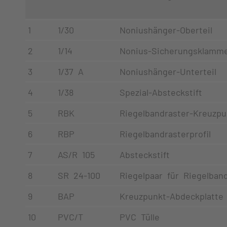
1
1/30
Noniushänger-Oberteil
2
1/14
Nonius-Sicherungsklamm
3
1/37 A
Noniushänger-Unterteil
4
1/38
Spezial-Absteckstift
5
RBK
Riegelbandraster-Kreuzpu
6
RBP
Riegelbandrasterprofil
7
AS/R 105
Absteckstift
8
SR 24-100
Riegelpaar für Riegelban
9
BAP
Kreuzpunkt-Abdeckplatte
10
PVC/T
PVC Tülle