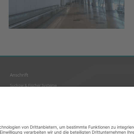
Anschrift
Suckow & Fischer Systeme
GmbH + Co. KG
Waldstraße 2
64584 Biebesheim
Deutschland