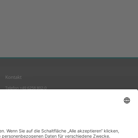
Kontakt
Telefon +49 6258 802-0
Fax +49 6258 802-11
info@suckow-fischer.de
www.suckow-fischer.de