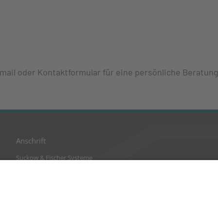
Email oder Kontaktformular für eine persönliche Beratung
Anschrift
Suckow & Fischer Systeme
GmbH + Co. KG
Waldstraße 2
64584 Biebesheim
Deutschland