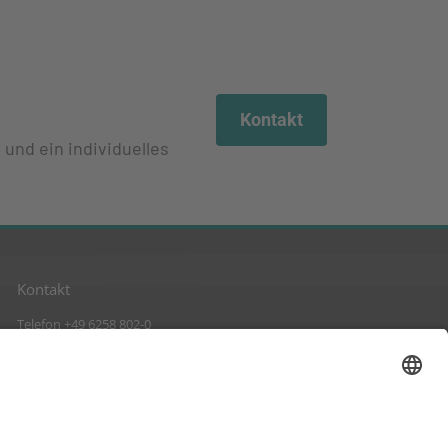
Kontakt
 und ein individuelles
Kontakt
Telefon +49 6258 802-0
Fax +49 6258 802-11
info@suckow-fischer.de
www.suckow-fischer.de