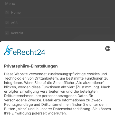
Menü
Home
AGB
Kontakt
Datenschutzerklärung
Impressum
Anschrift
Suckow & Fischer Systeme
GmbH + Co. KG
Waldstraße 2
64584 Biebesheim
Deutschland
Kontakt