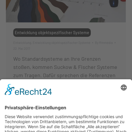
Entwicklung objektspezifischer Systeme
Entwicklung
,
Entwicklung objektspezifischer Systeme
By
ffmmedia
22. Mai 2017
Wo Standardsysteme an Ihre Grenzen
stoßen, kommen Suckow & Fischer Systeme
zum Tragen. Dafür sprechen die Referenzen
an herausragenden Objekten, die wir
realisiert haben. Wir unterstützen Sie in
Ihrem Projekt mit all unserer Erfahrung und
Kompetenz von der ersten Ideenskizze, über
Entwürfe bis hin zur detaillierten
technischen Ausarbeitung. Passend zu Ihren