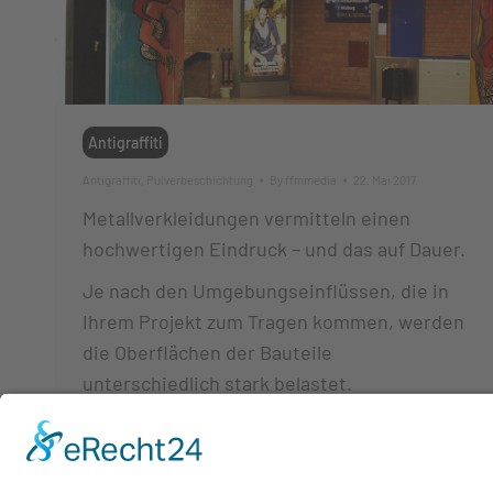
Antigraffiti
Antigraffiti
,
Pulverbeschichtung
By
ffmmedia
22. Mai 2017
Metallverkleidungen vermitteln einen
hochwertigen Eindruck – und das auf Dauer.
Je nach den Umgebungseinflüssen, die in
Ihrem Projekt zum Tragen kommen, werden
die Oberflächen der Bauteile
unterschiedlich stark belastet.
Verwenden Sie Antigraffiti-
Beschichtungen, die sich leicht reinigen
lassen oder schützen Sie Ihre Oberflächen