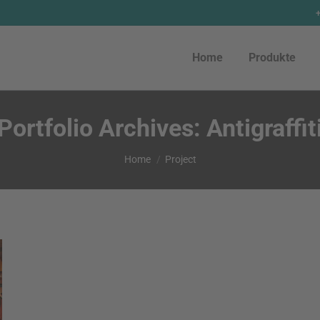
Home
Produkte
Home
Produkte
Portfolio Archives:
Antigraffit
You are here:
Home
Project