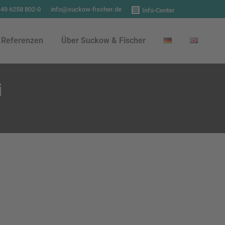
+49 6258 802-0
info@suckow-fischer.de
Info-Center
Referenzen
Über Suckow & Fischer
Referenzen
Über Suckow & Fischer
i