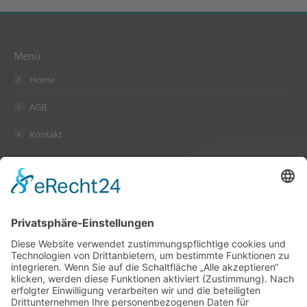
Menü
Home
AGB
Kontakt
Datenschutzerklärung
Impressum
Anschrift
Suckow & Fischer Systeme
GmbH + Co. KG
Waldstraße 2
64584 Biebesheim
Deutschland