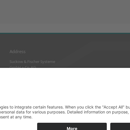
Address
Suckow & Fischer Systeme
GmbH + Co. KG
Waldstraße 2
64584 Biebesheim
Germany