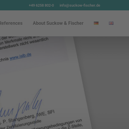
+49 6258 802-0
info@suckow-fischer.de
References
About Suckow & Fischer
References
About Suckow & Fischer