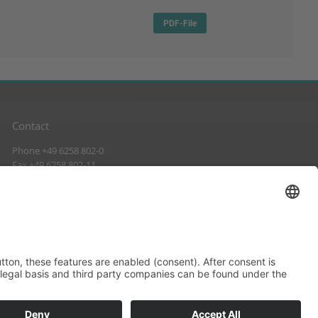
PDF-File
Contact
Phone +49 6258 802-0
Fax +49 6258 802-11
info@suckow-fischer.de
www.suckow-fischer.de