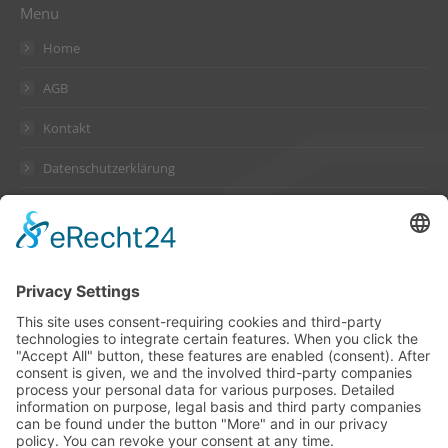
Menu
Home
AGB
Kontakt
Datenschutzerklärung
Impressum
Address
Suckow & Fischer Systeme
GmbH + Co. KG
Waldstraße 2
64584 Biebesheim
Germany
Contact