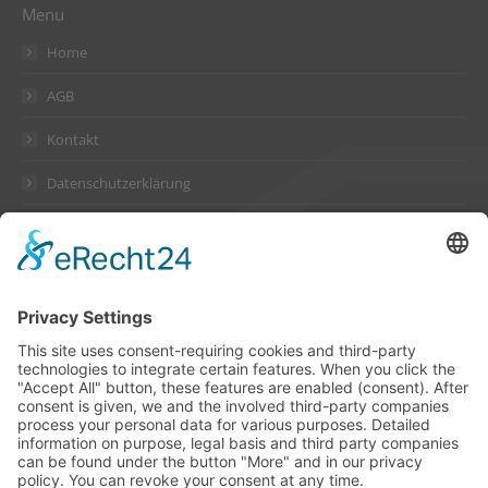
Menu
Home
AGB
Kontakt
Datenschutzerklärung
Impressum
Address
Suckow & Fischer Systeme
GmbH + Co. KG
Waldstraße 2
64584 Biebesheim
Germany
Contact