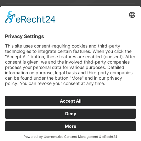
Impressum
Address
Suckow & Fischer Systeme
GmbH + Co. KG
Waldstraße 2
64584 Biebesheim
Germany
Contact
Phone +49 6258 802-0
Fax +49 6258 802-11
info@suckow-fischer.de
www.suckow-fischer.de
© 2024 Suckow & Fischer Systeme | Alle Rechte vorbehalten