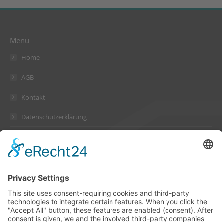
Menu
Home
AGB
Kontakt
Datenschutzerklärung
Impressum
Address
Suckow & Fischer Systeme
GmbH + Co. KG
Waldstraße 2
64584 Biebesheim
Germany