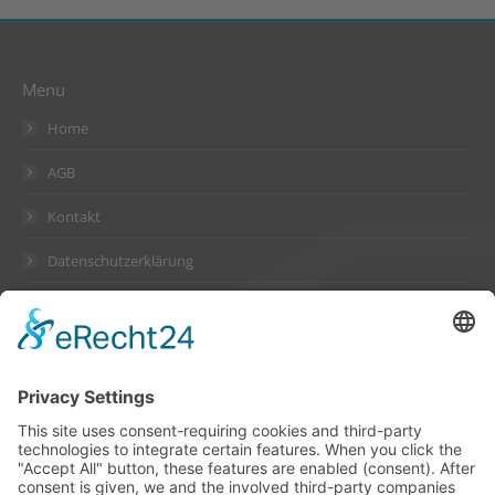
Menu
Home
AGB
Kontakt
Datenschutzerklärung
Impressum
Address
Suckow & Fischer Systeme
GmbH + Co. KG
Waldstraße 2
64584 Biebesheim
Germany