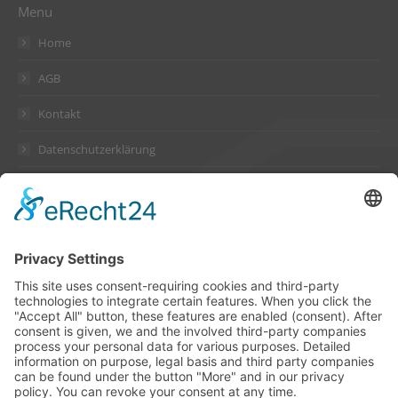
Menu
Home
AGB
Kontakt
Datenschutzerklärung
Impressum
Address
Suckow & Fischer Systeme
GmbH + Co. KG
Waldstraße 2
64584 Biebesheim
Germany
Contact